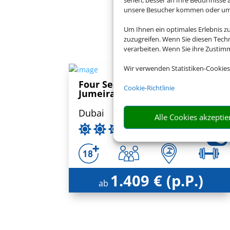
unsere Besucher kommen oder um u
Buch
Um Ihnen ein optimales Erlebnis z
zuzugreifen. Wenn Sie diesen Tech
verarbeiten. Wenn Sie ihre Zusti
Wir verwenden Statistiken-Cookies
Four Seasons Resort Dubai at
Cookie-Richtlinie
Jumeirah Beach
Dubai
Alle Cookies akzeptie
1.409 € (p.P.)
ab