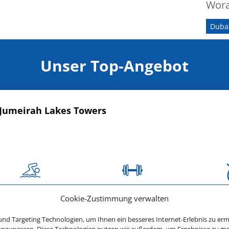
Wora
Duba
Unser Top-Angebot
Jumeirah Lakes Towers
770 € (p.P.)
Cookie-Zustimmung verwalten
ab
nd Targeting Technologien, um Ihnen ein besseres Internet-Erlebnis zu erm
 anzupassen. Diese Technologien nutzen wir außerdem, um Ergebnisse zu m