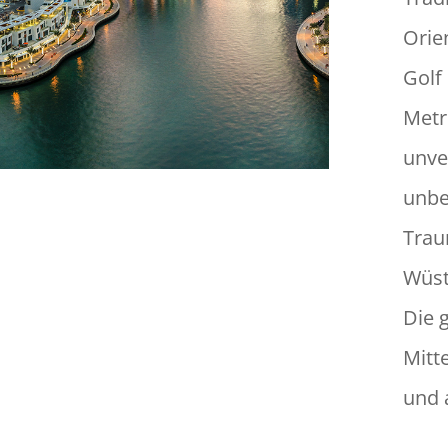
Orie
Golf
Metr
unve
unbe
Trau
Wüst
Die 
Mitt
und 