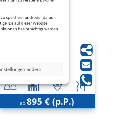
Dubai
 zu speichern und/oder darauf
ige IDs auf dieser Website
nktionen beeinträchtigt werden.
Blue Beach Tower
Dubai, Dubai
instellungen ändern
895 € (p.P.)
ab