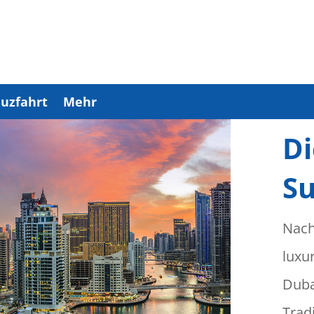
uzfahrt
Mehr
Di
Su
Nach
luxu
Duba
Trad