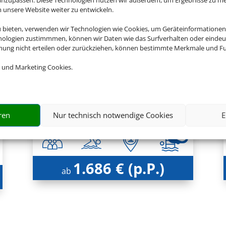
nsere Website weiter zu entwickeln.
en Sie jetzt Ihren Urlaub in 
u bieten, verwenden wir Technologien wie Cookies, um Geräteinformationen
nologien zustimmmen, können wir Daten wie das Surfverhalten oder eindeut
mmung nicht erteilen oder zurückziehen, können bestimmte Merkmale und Fu
 und Marketing Cookies.
Rixos The Palm Hotel & Suites
Dubai, Dubai
ren
Nur technisch notwendige Cookies
E
1.686 € (p.P.)
ab