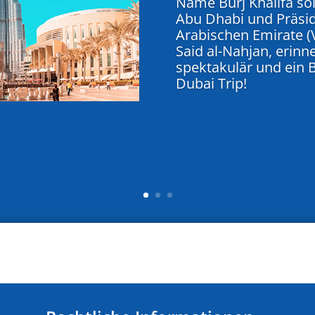
Name Burj Khalifa so
Abu Dhabi und Präsid
Arabischen Emirate (V
Said al-Nahjan, erinne
spektakulär und ein 
Dubai Trip!