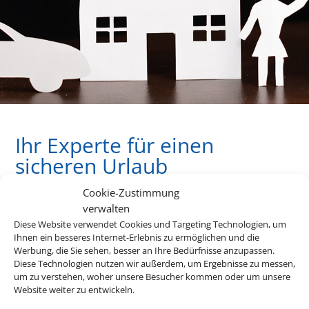
Ihr Experte für einen
sicheren Urlaub
Cookie-Zustimmung
verwalten
Egal ob vor oder während der Reise, leider kann es immer
Diese Website verwendet Cookies und Targeting Technologien, um
Gründe geben, warum man von einer Reise zurücktreten
Ihnen ein besseres Internet-Erlebnis zu ermöglichen und die
oder sie abbrechen muss. Bei uns finden Sie die passenden
Werbung, die Sie sehen, besser an Ihre Bedürfnisse anzupassen.
Diese Technologien nutzen wir außerdem, um Ergebnisse zu messen,
Versicherungen für jede Eventualität.
um zu verstehen, woher unsere Besucher kommen oder um unsere
Website weiter zu entwickeln.
Für eine detaillierte Beratung zu Ihrer Versicherung,
wenden Sie sich gerne an uns.