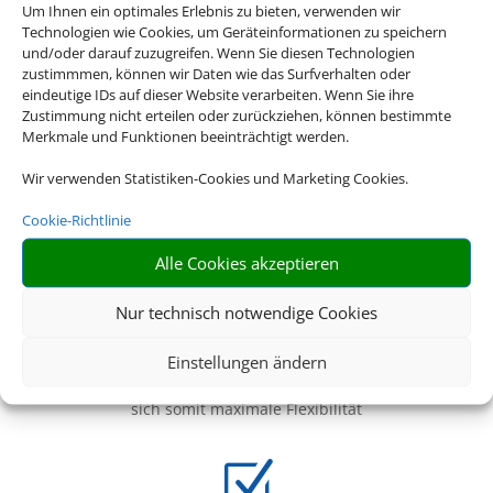
Um Ihnen ein optimales Erlebnis zu bieten, verwenden wir
Technologien wie Cookies, um Geräteinformationen zu speichern
Z
und/oder darauf zuzugreifen. Wenn Sie diesen Technologien
zustimmmen, können wir Daten wie das Surfverhalten oder
eindeutige IDs auf dieser Website verarbeiten. Wenn Sie ihre
Zustimmung nicht erteilen oder zurückziehen, können bestimmte
Merkmale und Funktionen beeinträchtigt werden.
Gepäck
Sichern Sie Ihr Gepäck auch über den Standardwert der
Wir verwenden Statistiken-Cookies und Marketing Cookies.
Fluggesellschaften hinaus ab
Cookie-Richtlinie
Z
Alle Cookies akzeptieren
Nur technisch notwendige Cookies
Covid-19
Einstellungen ändern
Verischern Sie Covid-19 als Rücktrittsgrund und sichern
sich somit maximale Flexibilität
Z